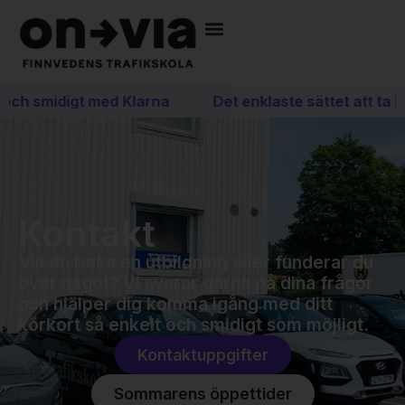
och smidigt med Klarna
Det enklaste sättet att ta kö
Kontakt
Vill du boka en utbildning eller funderar du
över något? Vi svarar gärna på dina frågor
och hjälper dig komma igång med ditt
körkort så enkelt och smidigt som möjligt.
Kontaktuppgifter
Sommarens öppettider