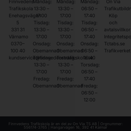
Finnvedens
Måndag:
Måndag:
Måndag:
On Via
Trafikskola
13:30 –
13:30 –
06:50 –
Trafikutbild
Enehagsvägen
17:00
17:00
17:40
Köp
5
Tisdag:
Tisdag:
Tisdag:
och
331 31
13:30 –
13:30 –
06:50 –
avtalsvillkor
Värnamo
17:00
17:00
17:40
Integritetsp
0370–
Onsdag:
Onsdag:
Onsdag:
Tctabs.se
100 40
Obemannad
Obemannad
06:50 –
Trafikverket
kundservice@finnvedenstrafikskola.se
Torsdag:
Torsdag:
16:40
13:30 –
13:30 –
Torsdag:
17:00
17:00
06:50 –
Fredag:
Fredag:
17:40
Obemannad
Obemannad
Fredag:
06:50 –
12:00
Finnvedens Trafikskola är en del av On Via TS AB | Orgnummer:
556174-3765 | Hangarvägen 16, 392 41 Kalmar