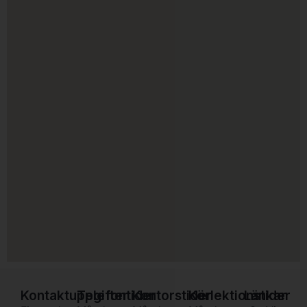
Kontaktuppgifter
Telefontider
Kontorstider
Körlektionstider
Länkar