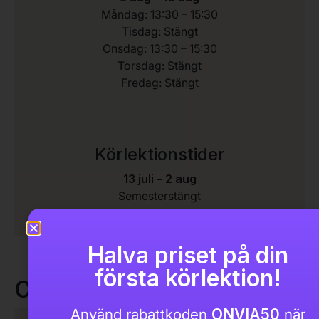
Måndag: 13:30 – 15:30
Tisdag: Stängt
Onsdag: 13:30 – 15:30
Torsdag: Stängt
Fredag: Stängt
Körlektionstider
13 juli – 2 aug
Semesterstängt
Halva priset på din
första körlektion!
Ordinarie öppettider
Använd rabattkoden
ONVIA50
när