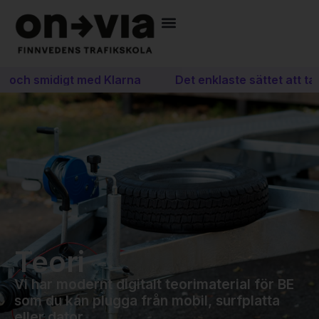
t och smidigt med Klarna
Det enklaste sättet att ta 
Teori
Vi har modernt digitalt teorimaterial för BE
som du kan plugga från mobil, surfplatta
eller dator.