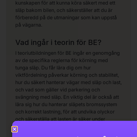
kunskapen för att kunna köra säkert med ett
släp bakom bilen, och säkerställer att du är
förberedd på de utmaningar som kan uppstå
på vägarna.
Vad ingår i teorin för BE?
I teoriutbildningen för BE ingår en genomgång
av de specifika reglerna för körning med
tunga släp. Du får lära dig om hur
viktfördelning påverkar körning och stabilitet,
hur du säkert hanterar vägar med släp och last,
och vad som gäller vid parkering och
svängning med släp. En viktig del är också att
lära sig hur du hanterar släpets bromssystem
och korrekt lastning, för att undvika olyckor
och säkerställa att lasten är säker under
körning.