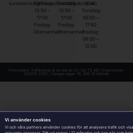
kundservice@finnvedenstrafikskola.se
Torsdag:
Torsdag:
16:40
13:30 –
13:30 –
Torsdag:
17:00
17:00
06:50 –
Fredag:
Fredag:
17:40
Obemannad
Obemannad
Fredag:
06:50 –
12:00
Finnvedens Trafikskola är en del av On Via TS AB | Orgnummer:
556174-3765 | Hangarvägen 16, 392 41 Kalmar
Vi använder cookies
Vi och våra partners använder cookies för att analysera trafik och vis
relevanta annonser. Ditt val sparas i 12 månader och kan när som hels