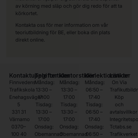
av körning med släp och gör dig redo för att ta
körkortet.
Kontakta oss för mer information om vår
teoriutbildning för BE, eller boka din plats
direkt online.
Kontaktuppgifter
Telefontider
Kontorstider
Körlektionstider
Länkar
Finnvedens
Måndag:
Måndag:
Måndag:
On Via
Trafikskola
13:30 –
13:30 –
06:50 –
Trafikutbild
Enehagsvägen
17:00
17:00
17:40
Köp
5
Tisdag:
Tisdag:
Tisdag:
och
331 31
13:30 –
13:30 –
06:50 –
avtalsvillkor
Värnamo
17:00
17:00
17:40
Integritetsp
0370–
Onsdag:
Onsdag:
Onsdag:
Tctabs.se
100 40
Obemannad
Obemannad
06:50 –
Trafikverket